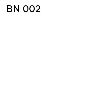
BN 002
vorheriger Case
nächster Case