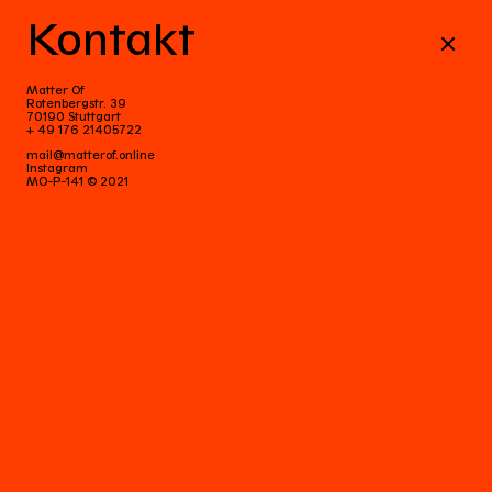
Kontakt
Matter Of
Rotenbergstr. 39
70190 Stuttgart
+ 49 176 21405722
mail@matterof.online
Instagram
MO-P-141 © 2021