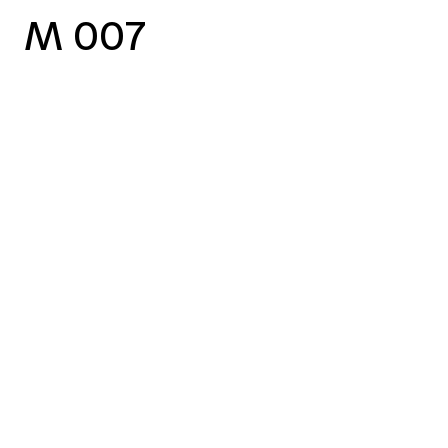
M 007
vorheriger Case
nächster Case