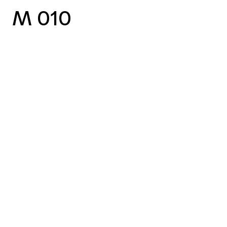
M 010
vorheriger Case
nächster Case