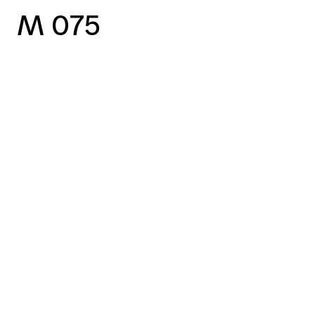
M 075
vorheriger Case
nächster Case