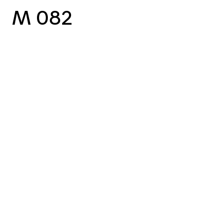
M 082
vorheriger Case
nächster Case