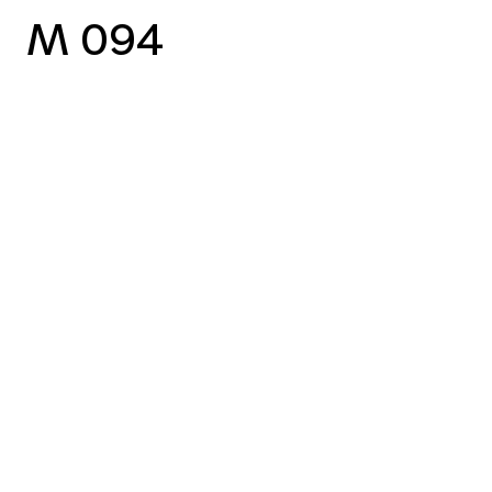
M 094
vorheriger Case
nächster Case