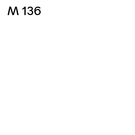
M 136
vorheriger Case
nächster Case