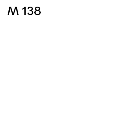
M 138
vorheriger Case
nächster Case