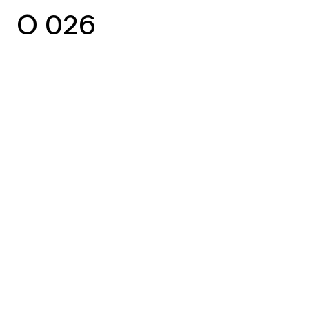
O 026
vorheriger Case
nächster Case