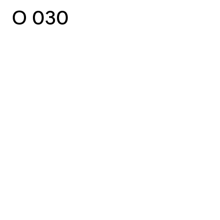
O 030
vorheriger Case
nächster Case