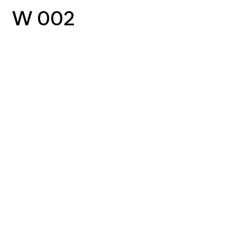
W 002
vorheriger Case
nächster Case