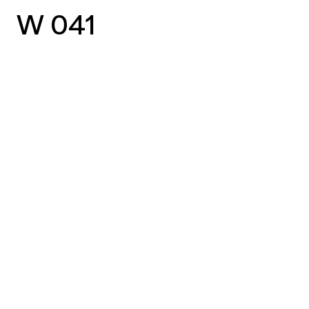
W 041
vorheriger Case
nächster Case