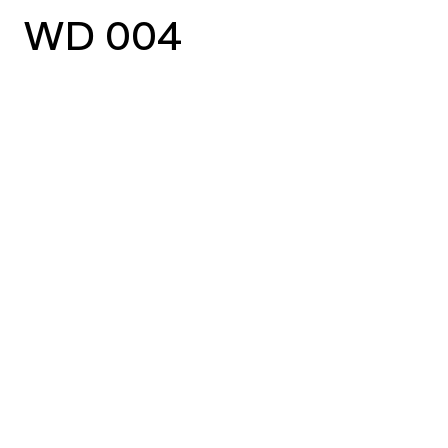
WD 004
vorheriger Case
nächster Case