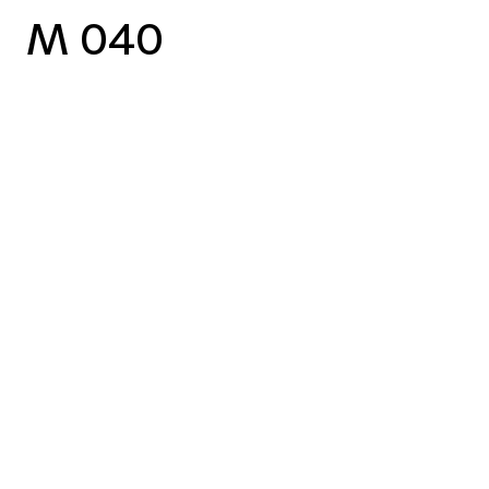
M 040
vorheriger Case
nächster Case